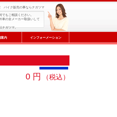
検索 バイク販売の事ならナガツマ
何でもご相談ください。
外車の全メーカー取扱いして
社ナガツマ。
舗案内
インフォーメーション
0 円