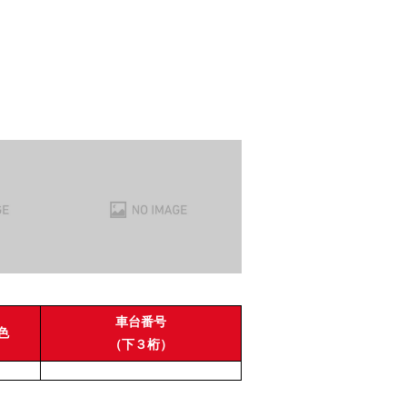
車台番号
色
（下３桁）