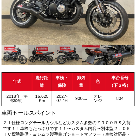
走行距
車検・
排気
車台番号
年式
色
離
保険
量
（下３桁）
2018年
16,625
2027-
オレ
（平
900cc
804
Km
07-16
ンジ
成30年）
車両セールスポイント
Ｚ１仕様ロングテールカウルなどカスタム多数のＺ９００ＲＳ入荷
です！！車検もたっぷりです！！〜カスタム内容〜別体型２．０Ｅ
ＴＣ標準装備・ヨシムラ製手曲げショートマフラー（車検対応品・