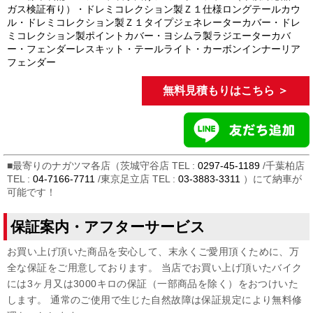
ガス検証有り）・ドレミコレクション製Ｚ１仕様ロングテールカウ
ル・ドレミコレクション製Ｚ１タイプジェネレーターカバー・ドレ
ミコレクション製ポイントカバー・ヨシムラ製ラジエーターカバ
ー・フェンダーレスキット・テールライト・カーボンインナーリア
フェンダー
無料見積もりはこちら ＞
■最寄りのナガツマ各店（茨城守谷店 TEL :
0297-45-1189
/千葉柏店
TEL :
04-7166-7711
/東京足立店 TEL :
03-3883-3311
）にて納車が
可能です！
保証案内・アフターサービス
お買い上げ頂いた商品を安心して、末永くご愛用頂くために、万
全な保証をご用意しております。 当店でお買い上げ頂いたバイク
には3ヶ月又は3000キロの保証（一部商品を除く）をおつけいた
します。 通常のご使用で生じた自然故障は保証規定により無料修